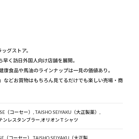
ドラッグストア。
ち早く訪日外国人向け店舗を展開。
健康食品や馬油のラインナップは一見の価値あり。
」などお買物はもちろん見てるだけでも楽しい売場・商
OSE（コーセー）, TAISHO SEIYAKU（大正製薬）,
ステンレスタンブラー,オリオンＴシャツ
SE（コーセー）,TAISHO SEIYAKU（大正製