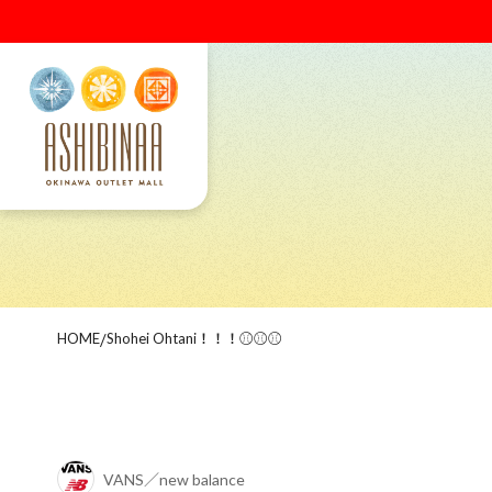
HOME
/
Shohei Ohtani！！！⚾⚾⚾
VANS／new balance