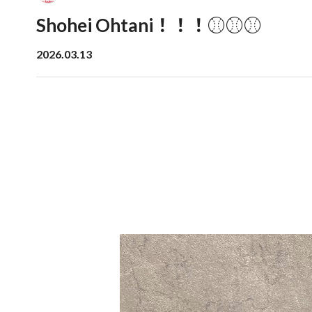
Shohei Ohtani！！！⚾⚾⚾
2026.03.13