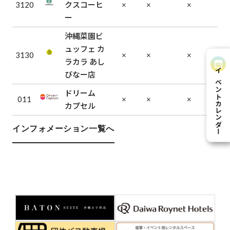
3120
クスコーヒ
×
×
×
ー
沖縄菜園ビ
ュッフェ カ
3130
×
×
×
ラカラ あし
びなー店
イベントカレンダー
ドリーム
011
×
×
×
カプセル
インフォメーション一覧へ