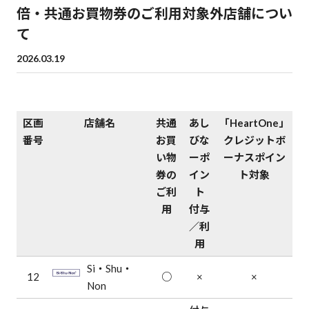
倍・共通お買物券のご利用対象外店舗につい
て
2026.03.19
区画
店舗名
共通
あし
「HeartOne」
番号
お買
びな
クレジットボ
い物
ーポ
ーナスポイン
券の
イン
ト対象
ご利
ト
用
付与
／利
用
Si・Shu・
12
○
×
×
Non