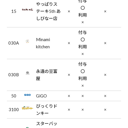
付与
やっぱりス
〇
15
テーキ5th あ
×
×
利用
しびなー店
×
付与
Minami
〇
030A
×
×
kitchen
利用
×
付与
永遠の豆富
〇
030B
×
×
屋
利用
×
50
GiGO
×
×
×
びっくりド
3100
×
×
×
ンキー
スターバッ